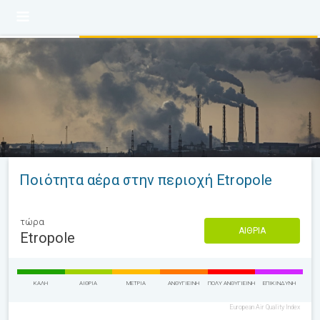
Ποιότητα αέρα στην περιοχή Etropole
τώρα
ΑΊΘΡΙΑ
Etropole
ΚΑΛΉ
ΑΊΘΡΙΑ
ΜΈΤΡΙΑ
ΑΝΘΥΓΙΕΙΝΉ
ΠΟΛΎ ΑΝΘΥΓΙΕΙΝΉ
ΕΠΙΚΊΝΔΥΝΗ
European Air Quality Index