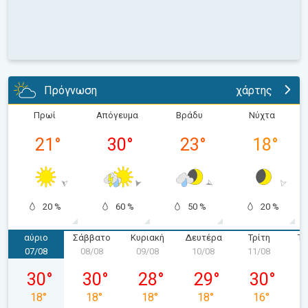
Πρόγνωση
χάρτης
Πρωί
Απόγευμα
Βράδυ
Νύχτα
21
°
30
°
23
°
18
°
20 %
60 %
50 %
20 %
αύριο
Σάββατο
Κυριακή
Δευτέρα
Τρίτη
Τε
07/08
08/08
09/08
10/08
11/08
1
Παρασκευή 07/08
Σάββατο 08/08
Κυριακή 09/08
Δευτέρα 10/08
Τρίτη 11/08
30
°
30
°
28
°
29
°
30
°
18
°
18
°
18
°
18
°
16
°