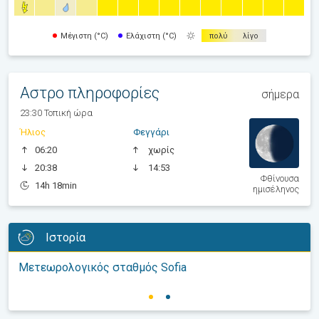
Μέγιστη (°C)
Ελάχιστη (°C)
πολύ
λίγο
Αστρο πληροφορίες
σήμερα
23:30 Τοπική ώρα
Ήλιος
Φεγγάρι
06:20
χωρίς
20:38
14:53
Φθίνουσα
14h 18min
ημισέληνος
Ιστορία
Μετεωρολογικός σταθμός Sofia