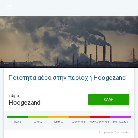
Ποιότητα αέρα στην περιοχή Hoogezand
τώρα
ΚΑΛΉ
Hoogezand
ΚΑΛΉ
ΑΊΘΡΙΑ
ΜΈΤΡΙΑ
ΑΝΘΥΓΙΕΙΝΉ
ΠΟΛΎ ΑΝΘΥΓΙΕΙΝΉ
ΕΠΙΚΊΝΔΥΝΗ
European Air Quality Index