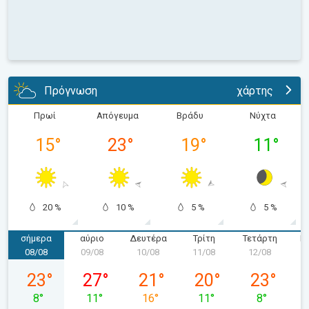
Πρόγνωση
χάρτης
Πρωί
Απόγευμα
Βράδυ
Νύχτα
15
°
23
°
19
°
11
°
20 %
10 %
5 %
5 %
σήμερα
αύριο
Δευτέρα
Τρίτη
Τετάρτη
Π
08/08
09/08
10/08
11/08
12/08
1
Σάββατο 08/08
Κυριακή 09/08
Δευτέρα 10/08
Τρίτη 11/08
Τετάρτη 12
23
°
27
°
21
°
20
°
23
°
8
°
11
°
16
°
11
°
8
°