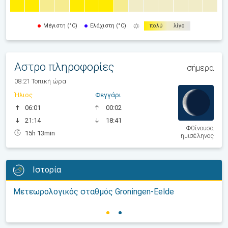
Μέγιστη (°C)
Ελάχιστη (°C)
πολύ
λίγο
Αστρο πληροφορίες
σήμερα
08:21 Τοπική ώρα
Ήλιος
Φεγγάρι
06:01
00:02
21:14
18:41
Φθίνουσα
15h 13min
ημισέληνος
Ιστορία
Μετεωρολογικός σταθμός Groningen-Eelde