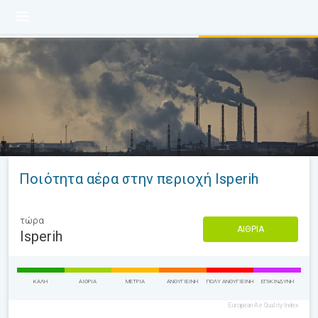
Ποιότητα αέρα στην περιοχή Isperih
τώρα
ΑΊΘΡΙΑ
Isperih
ΚΑΛΉ
ΑΊΘΡΙΑ
ΜΈΤΡΙΑ
ΑΝΘΥΓΙΕΙΝΉ
ΠΟΛΎ ΑΝΘΥΓΙΕΙΝΉ
ΕΠΙΚΊΝΔΥΝΗ
European Air Quality Index