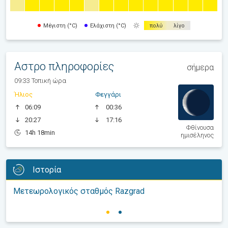
Μέγιστη (°C)
Ελάχιστη (°C)
πολύ
λίγο
Αστρο πληροφορίες
σήμερα
09:33 Τοπική ώρα
Ήλιος
Φεγγάρι
06:09
00:36
20:27
17:16
Φθίνουσα
14h 18min
ημισέληνος
Ιστορία
Μετεωρολογικός σταθμός Razgrad