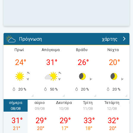
Πρόγνωση
χάρτης
Πρωί
Απόγευμα
Βράδυ
Νύχτα
24
°
31
°
26
°
20
°
20 %
50 %
20 %
20 %
σήμερα
αύριο
Δευτέρα
Τρίτη
Τετάρτη
Π
08/08
09/08
10/08
11/08
12/08
1
Σάββατο 08/08
Κυριακή 09/08
Δευτέρα 10/08
Τρίτη 11/08
Τετάρτη 12
31
°
29
°
29
°
33
°
32
°
21
°
20
°
17
°
18
°
20
°