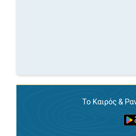
Το Καιρός & Ρα