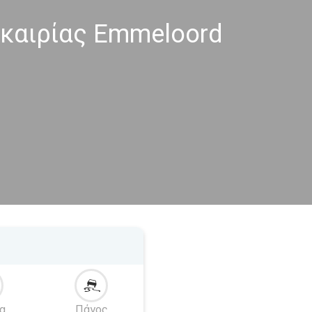
καιρίας Emmeloord
α
Πάγος