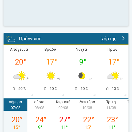
Πρόγνωση
χάρτης
Απόγευμα
Βράδυ
Νύχτα
Πρωί
20
°
17
°
9
°
17
°
50 %
10 %
10 %
10 %
σήμερα
αύριο
Κυριακή
Δευτέρα
Τρίτη
Τε
07/08
08/08
09/08
10/08
11/08
1
Παρασκευή 07/08
Σάββατο 08/08
Κυριακή 09/08
Δευτέρα 10/08
Τρίτη 11/08
20
°
24
°
27
°
22
°
23
°
15
°
9
°
11
°
15
°
11
°