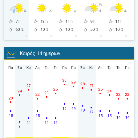
7 h
13 h
14 h
9 h
11 h
60 %
10 %
10 %
50 %
10 %
Καιρός 14 ημερών
Πα
Σα
Κυ
Δε
Τρ
Τε
Πε
Πα
Σα
Κυ
Δε
Τρ
Τε
Πε
30
29
28
27
27
25
25
24
24
23
22
22
22
20
19
19
18
17
15
15
15
15
14
14
11
11
11
9