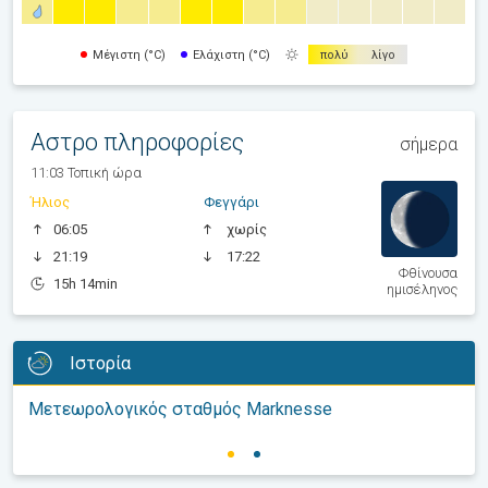
Μέγιστη (°C)
Ελάχιστη (°C)
πολύ
λίγο
Αστρο πληροφορίες
σήμερα
11:03 Τοπική ώρα
Ήλιος
Φεγγάρι
06:05
χωρίς
21:19
17:22
Φθίνουσα
15h 14min
ημισέληνος
Ιστορία
Μετεωρολογικός σταθμός Marknesse