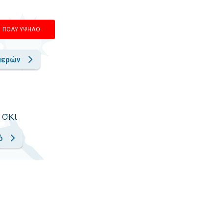
ΠΟΛΎ ΥΨΗΛΌ
μερών
 σκι
ό