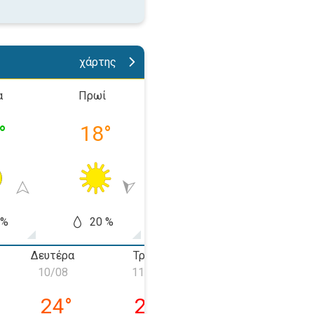
χάρτης
α
Πρωί
Απόγευμα
Βράδ
°
18
°
24
°
19
 %
20 %
60 %
50
Δευτέρα
Τρίτη
Τετάρτη
10/08
11/08
12/08
 09/08
Δευτέρα 10/08
Τρίτη 11/08
Τετάρτη 12/0
24
°
25
°
25
°