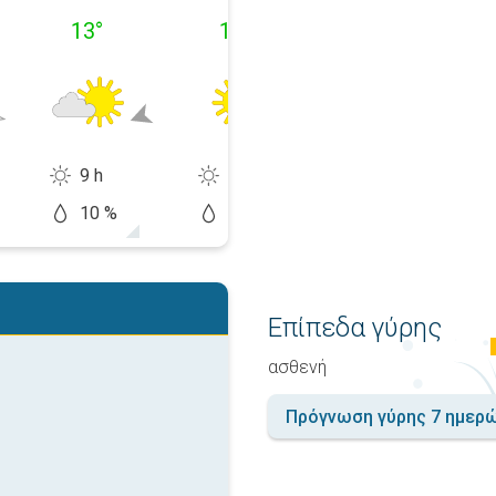
13
°
13
°
13
°
9 h
12 h
12 h
10 %
10 %
20 %
Επίπεδα γύρης
ασθενή
Πρόγνωση γύρης 7 ημερ