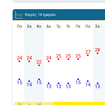
Καιρός 14 ημερών
Πα
Σα
Κυ
Δε
Τρ
Τε
Πε
Πα
Σα
28
27
25
25
25
24
24
24
22
15
15
15
14
14
13
13
13
13