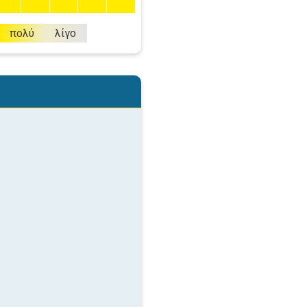
πολύ
λίγο