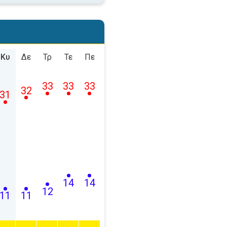
Κυ
Δε
Τρ
Τε
Πε
33
33
33
32
31
14
14
12
11
11