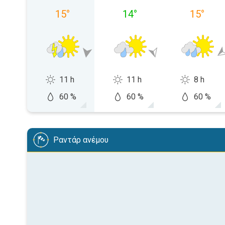
15
°
14
°
15
°
11 h
11 h
8 h
60 %
60 %
60 %
Ραντάρ ανέμου