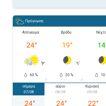
Πρόγνωση
Απόγευμα
Βράδυ
Νύχτ
24
°
19
°
14
60 %
20 %
10
σήμερα
αύριο
Κυριακή
07/08
08/08
09/08
Παρασκευή 07/08
Σάββατο 08/08
Κυριακή
24
°
24
°
22
°