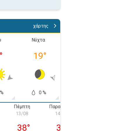
χάρτης
υ
Νύχτα
Πρωί
Απόγε
°
19
°
23
°
35
 %
0 %
0 %
5
Πέμπτη
Παρασκευή
Σάββατο
13/08
14/08
15/08
 12/08
Πέμπτη 13/08
Παρασκευή 14/08
Σάββατο 15/0
38
°
38
°
34
°