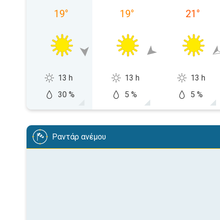
19
°
19
°
21
°
13 h
13 h
13 h
30 %
5 %
5 %
Ραντάρ ανέμου