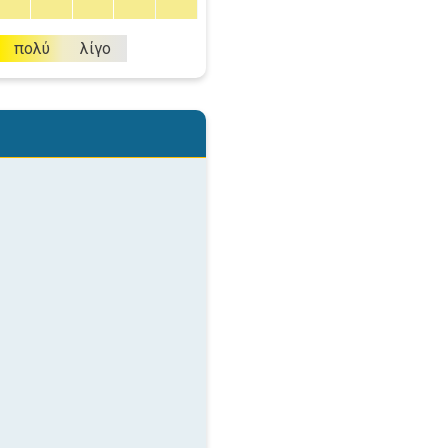
πολύ
λίγο