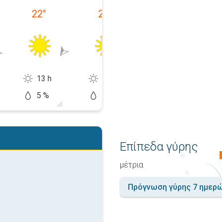
22
°
22
°
22
°
13 h
13 h
10 h
5 %
20 %
60 %
Επίπεδα γύρης
μέτρια
Πρόγνωση γύρης 7 ημερ