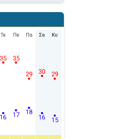
Τε
Πε
Πα
Σα
Κυ
35
35
30
29
29
18
17
16
16
15