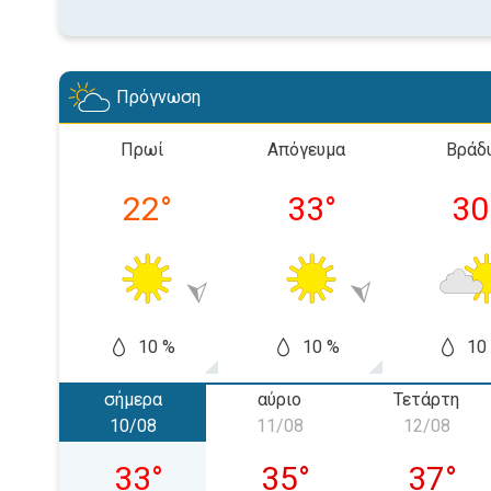
Πρόγνωση
Πρωί
Απόγευμα
Βράδ
22
°
33
°
30
10 %
10 %
10
σήμερα
αύριο
Τετάρτη
10/08
11/08
12/08
Δευτέρα 10/08
Τρίτη 11/08
Τετάρτη
33
°
35
°
37
°