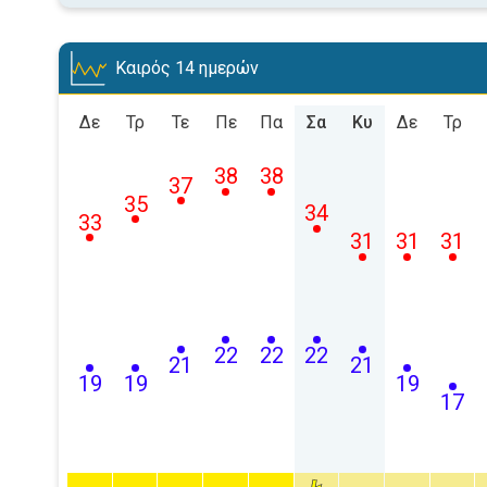
Καιρός 14 ημερών
Δε
Τρ
Τε
Πε
Πα
Σα
Κυ
Δε
Τρ
38
38
37
35
34
33
31
31
31
22
22
22
21
21
19
19
19
17