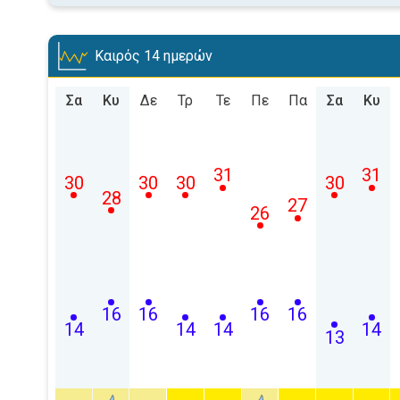
Καιρός 14 ημερών
Σα
Κυ
Δε
Τρ
Τε
Πε
Πα
Σα
Κυ
31
31
30
30
30
30
28
27
26
16
16
16
16
14
14
14
14
13